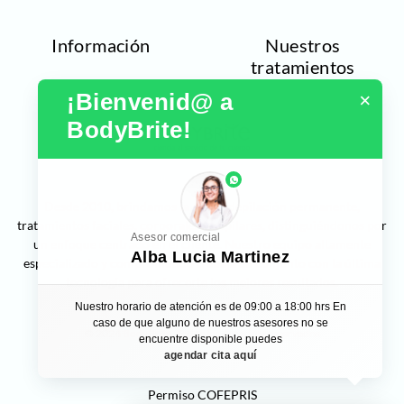
Información
Nuestros
tratamientos
¡Bienvenid@ a 
×
BodyBrite!
phone
Desde 2010, brindamos la mejor
depilación permanente,
tratamientos faciales, corporales y capilares,
distinguiéndonos por
Asesor comercial
un enfoque centrado en el cliente. Nuestro equipo altamente
Alba Lucia Martinez
especializado y comprometido trabaja en conjunto con la última
tecnología para ofrecerte los mejores resultados.
Nuestro horario de atención es de 09:00 a 18:00 hrs En
caso de que alguno de nuestros asesores no se
© 2024 BodyBrite. Todos los derechos reservados
encuentre disponible puedes
agendar cita aquí
Permiso COFEPRIS