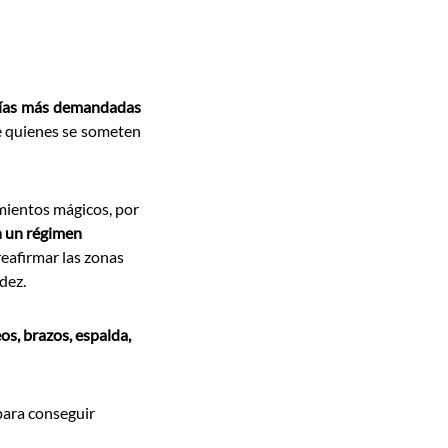
ugías más demandadas
e quienes se someten
mientos mágicos, por
n un régimen
eafirmar las zonas
dez.
eos,
brazos, espalda,
 para conseguir