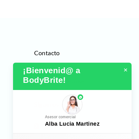
Contacto
¡Bienvenid@ a 
×
CDMX, México
BodyBrite!
WhatsApp:
55 1905 0998‬
phone
Síguenos en redes
Asesor comercial
Alba Lucia Martinez